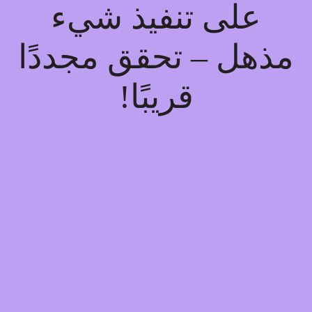
على تنفيذ شيء
مذهل – تحقق مجددًا
قريبًا!