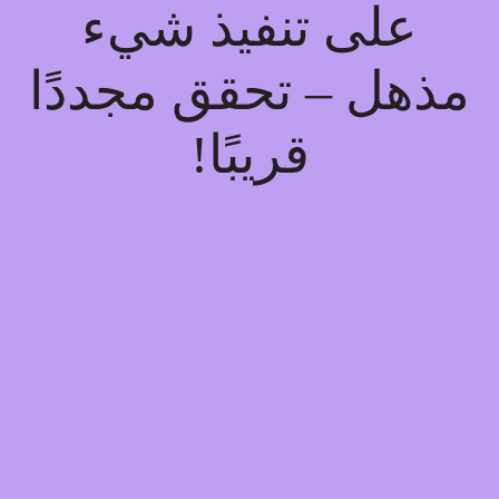
على تنفيذ شيء
مذهل – تحقق مجددًا
قريبًا!