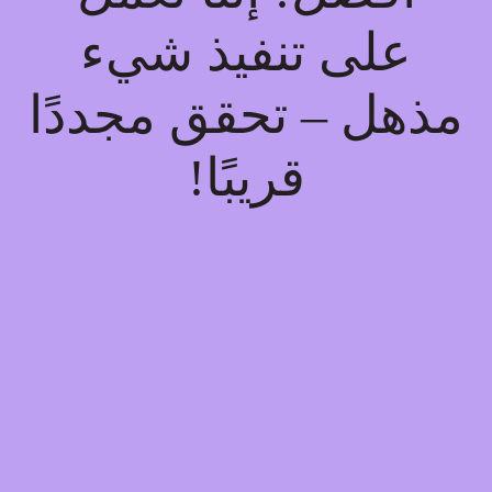
على تنفيذ شيء
مذهل – تحقق مجددًا
قريبًا!