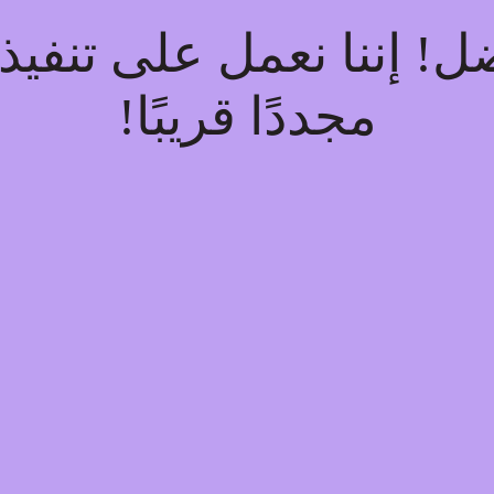
فضل! إننا نعمل على تنف
مجددًا قريبًا!