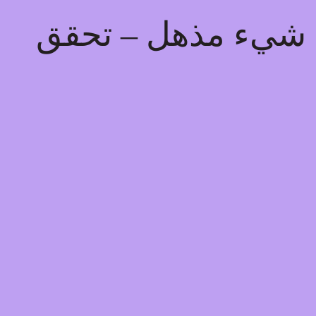
يذ شيء مذهل – تحقق