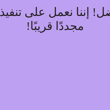
فضل! إننا نعمل على تنف
مجددًا قريبًا!