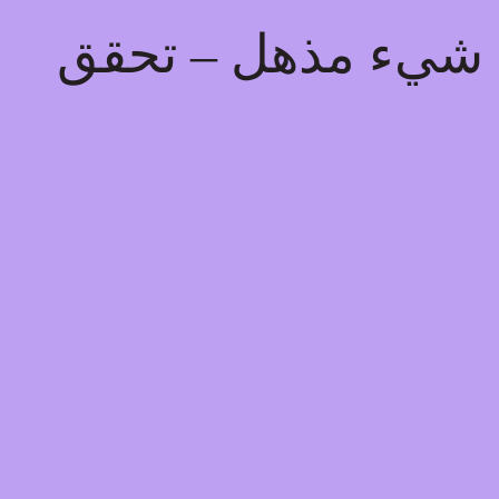
يذ شيء مذهل – تحقق