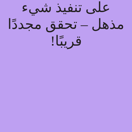
على تنفيذ شيء
مذهل – تحقق مجددًا
قريبًا!