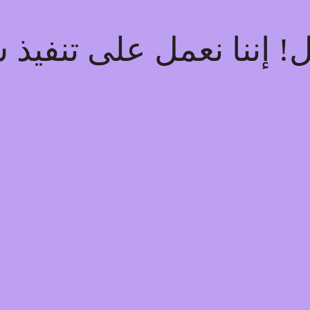
ل! إننا نعمل على تنفي