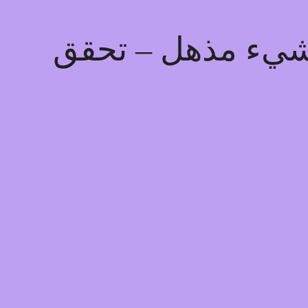
ذ شيء مذهل – تحقق