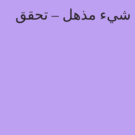
يذ شيء مذهل – تحقق