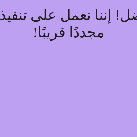
فضل! إننا نعمل على تنف
مجددًا قريبًا!