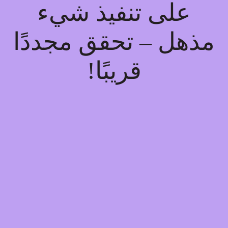
على تنفيذ شيء
مذهل – تحقق مجددًا
قريبًا!